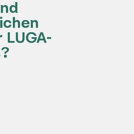
und
lichen
r LUGA-
s?