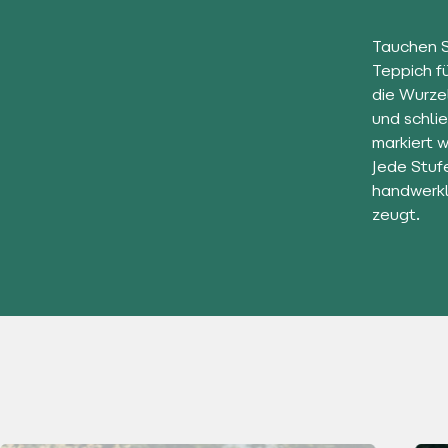
Tauchen Si
Teppich f
die Wurze
und schli
markiert 
Jede Stuf
handwerkl
zeugt.