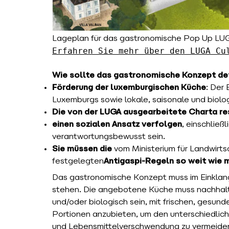
Lageplan für das gastronomische Pop Up LU
Erfahren Sie mehr über den LUGA Cu
Wie sollte das gastronomische Konzept de
Förderung der luxemburgischen Küche
: Der
Luxemburgs sowie lokale, saisonale und biol
Die von der LUGA ausgearbeitete Charta re
einen sozialen Ansatz verfolgen
, einschließl
verantwortungsbewusst sein.
Sie müssen die
vom Ministerium für Landwirt
festgelegten
Antigaspi-Regeln so weit wie 
Das gastronomische Konzept muss im Einkla
stehen. Die angebotene Küche muss nachhalti
und/oder biologisch sein, mit frischen, gesunde
Portionen anzubieten, um den unterschiedlic
und Lebensmittelverschwendung zu vermeiden.