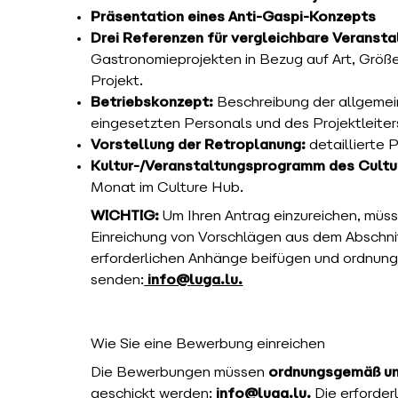
Präsentation eines Anti-Gaspi-Konzepts
Drei Referenzen für vergleichbare Veransta
Gastronomieprojekten in Bezug auf Art, Größe
Projekt.
Betriebskonzept:
Beschreibung der allgemein
eingesetzten Personals und des Projektleiter
Vorstellung der Retroplanung:
detaillierte 
Kultur-/Veranstaltungsprogramm des Cultu
Monat im Culture Hub.
WICHTIG:
Um Ihren Antrag einzureichen, müss
Einreichung von Vorschlägen aus dem Abschni
erforderlichen Anhänge beifügen und ordnun
senden:
info@luga.lu
.
Wie Sie eine Bewerbung einreichen
Die Bewerbungen müssen
ordnungsgemäß un
geschickt werden:
info@luga.lu
.
Die erforder