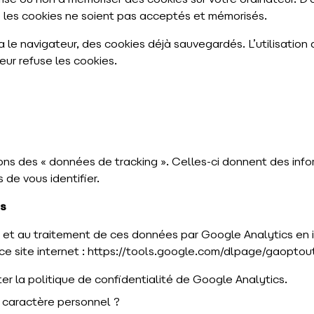
isé ou non à mémoriser des cookies sur votre ordinateur. D’
e les cookies ne soient pas acceptés et mémorisés.
a le navigateur, des cookies déjà sauvegardés. L’utilisation
teur refuse les cookies.
tons des « données de tracking ». Celles-ci donnent des inf
de vous identifier.
cs
ie et au traitement de ces données par Google Analytics en 
e site internet :
https://tools.google.com/dlpage/gaoptout
ter la politique de confidentialité de Google Analytics.
 caractère personnel ?