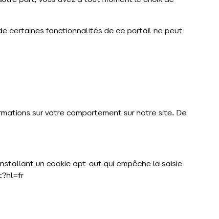
autre part, vous avez à tout moment le choix de
 de certaines fonctionnalités de ce portail ne peut
ormations sur votre comportement sur notre site. De
installant un cookie opt-out qui empêche la saisie
?hl=fr