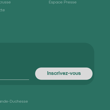
trusse
Espace Presse
tte
rande-Duchesse