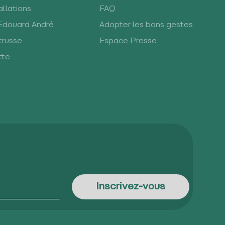
llations
FAQ
 Edouard André
Adopter les bons gestes
trusse
Espace Presse
tte