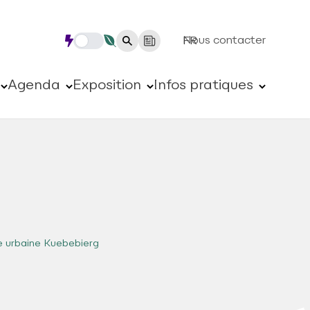
Nous contacter
FR
Agenda
Exposition
Infos pratiques
 urbaine Kuebebierg