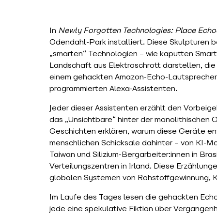
In
Newly Forgotten Technologies: Place Echo
Odendahl-Park installiert. Diese Skulpturen 
„smarten“ Technologien – wie kaputten Smartp
Landschaft aus Elektroschrott darstellen, die
einem gehackten Amazon-Echo-Lautsprecher 
programmierten Alexa-Assistenten.
Jeder dieser Assistenten erzählt den Vorbeig
das „Unsichtbare“ hinter der monolithischen 
Geschichten erklären, warum diese Geräte en
menschlichen Schicksale dahinter – von KI-Mod
Taiwan und Silizium-Bergarbeiter:innen in Brasi
Verteilungszentren in Irland. Diese Erzählun
globalen Systemen von Rohstoffgewinnung, K
Im Laufe des Tages lesen die gehackten Ech
jede eine spekulative Fiktion über Vergangen