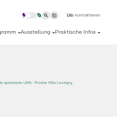
Uns kontaktieren
DE
gramm
Ausstellung
Praktische Infos
de spectacle Lilith- Proche Villa Louvigny