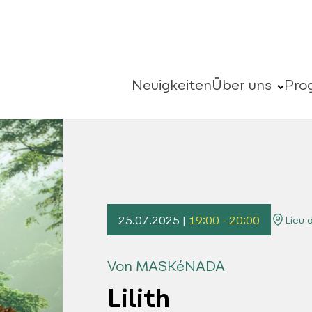
Neuigkeiten
Über uns
Pro
25.07.2025 |
19:00 - 20:00
Lieu 
Von MASKéNADA
Lilith