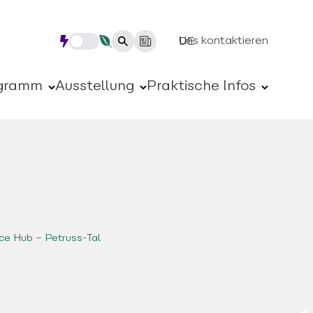
Uns kontaktieren
DE
gramm
Ausstellung
Praktische Infos
ce Hub – Petruss-Tal