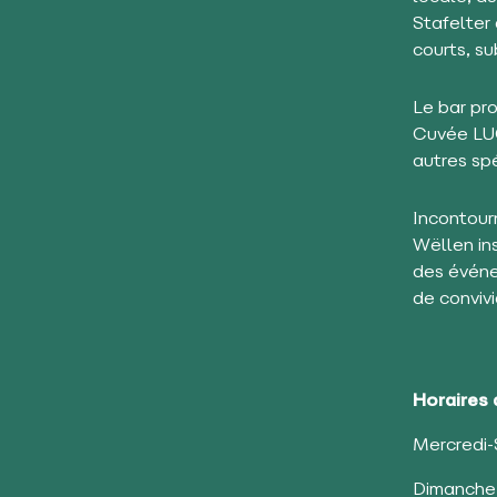
Stafelter 
courts, su
Le bar pr
Cuvée LUG
autres sp
Incontour
Wëllen in
des événe
de convivi
Horaires 
Mercredi-
Dimanche