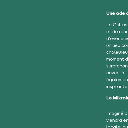
Une ode a
Le Culture
et de renc
d’évèneme
un lieu co
chaleureux
moment de
surprenan
ouvert à t
également
inspirant
Le Mikro
Imaginé p
viendra e
locale, du