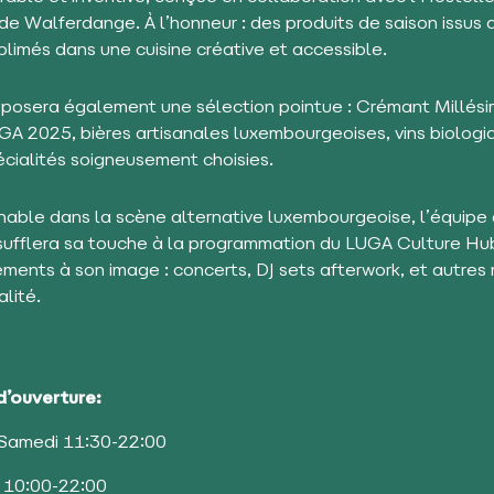
de Walferdange. À l’honneur : des produits de saison issus d
blimés dans une cuisine créative et accessible.
oposera également une sélection pointue : Crémant Millési
A 2025, bières artisanales luxembourgeoises, vins biologi
écialités soigneusement choisies.
nable dans la scène alternative luxembourgeoise, l’équip
sufflera sa touche à la programmation du LUGA Culture Hu
ments à son image : concerts, DJ sets afterwork, et autre
alité.
d’ouverture:
Samedi 11:30-22:00
 10:00-22:00