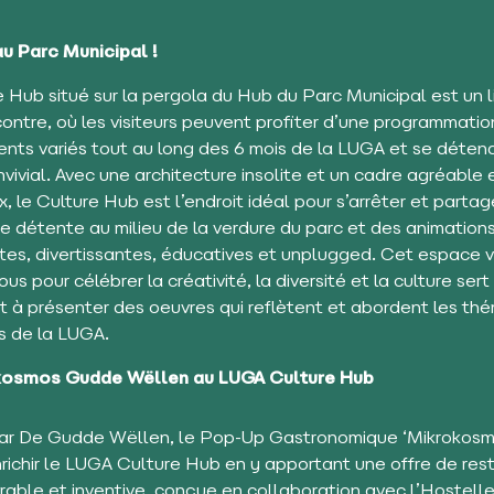
u Parc Municipal !
 Hub situé sur la pergola du Hub du Parc Municipal est un l
ontre, où les visiteurs peuvent profiter d’une programmatio
nts variés tout au long des 6 mois de la LUGA et se déten
nvivial. Avec une architecture insolite et un cadre agréable 
, le Culture Hub est l’endroit idéal pour s’arrêter et partag
 détente au milieu de la verdure du parc et des animation
tes, divertissantes, éducatives et unplugged. Cet espace v
ous pour célébrer la créativité, la diversité et la culture sert
 à présenter des oeuvres qui reflètent et abordent les th
es de la LUGA.
kosmos Gudde Wëllen au LUGA Culture Hub
ar De Gudde Wëllen, le Pop-Up Gastronomique ‘Mikrokosm
nrichir le LUGA Culture Hub en y apportant une offre de res
rable et inventive, conçue en collaboration avec l’Hostelle