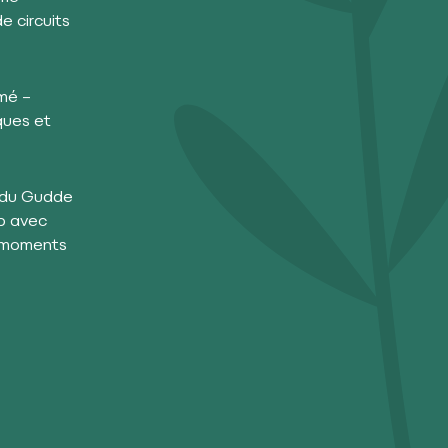
e circuits
mé –
ques et
e du Gudde
b avec
s moments