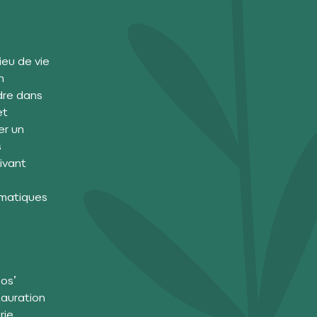
ieu de vie
n
dre dans
et
er un
s
ivant
ématiques
os’
tauration
rie