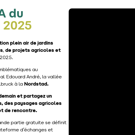
A du
e 2025
ion plein air de jardins
es
,
de projets agricoles et
 2025.
 emblématiques au
ipal Edouard André, la vallée
elbruck à la
Nordstad.
 demain et partagez un
s, des paysages agricoles
et de rencontre.
nde partie gratuite se définit
lateforme d’échanges et