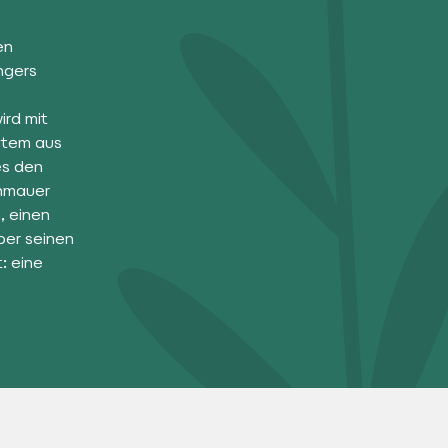
en
ngers
ird mit
stem aus
es den
enmauer
, einen
ber seinen
: eine