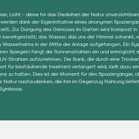
ser, Licht – diese für das Gedeihen der Natur unverzichtbar
werden dank der Eigeninitiative eines anonymen Spaziergä
tellt. Zur Düngung des Gemüses im Garten wird Kompost in
n bereitgestellt; das Wasser, das uns der Himmel schenkt, w
es Wasserhahns in der Mitte der Anlage aufgefangen. Ein Sy
aren Spiegeln fängt die Sonnenstrahlen ein und ermöglicht 
 UV-Strahlen aufzunehmen. Die Bank, die durch eine Trock
ort für bestäubende Insekten) verlängert wird, lädt dazu ein
ne zu halten. Dies ist der Moment für den Spaziergänger, ü
ur Natur nachzudenken, die ihm im Gegenzug Nahrung liefert
Symbiose.