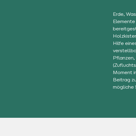
Erde, Was
Elemente 
bereitges
Holzkiste
Hilfe ein
verstellb
Pflanzen,
(Zufluchts
Moment in
Beitrag z
mögliche 